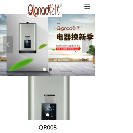
끀
넳
넲
QR008